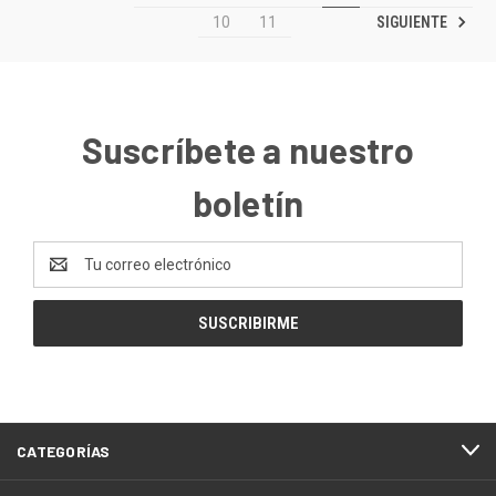
SIGUIENTE
10
11
Suscríbete a nuestro
boletín
Dirección
de
correo
electrónico
CATEGORÍAS