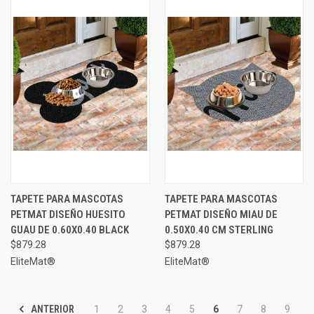
TAPETE PARA MASCOTAS
TAPETE PARA MASCOTAS
PETMAT DISEÑO HUESITO
PETMAT DISEÑO MIAU DE
GUAU DE 0.60X0.40 BLACK
0.50X0.40 CM STERLING
$879.28
$879.28
EliteMat®
EliteMat®
ANTERIOR
1
2
3
4
5
6
7
8
9