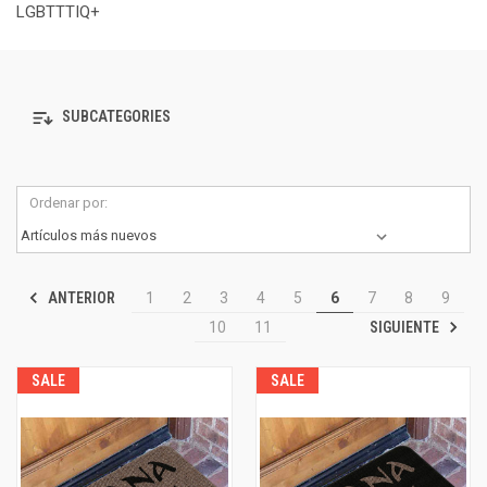
LGBTTTIQ+
SUBCATEGORIES
Ordenar por:
ANTERIOR
1
2
3
4
5
6
7
8
9
SIGUIENTE
10
11
SALE
SALE