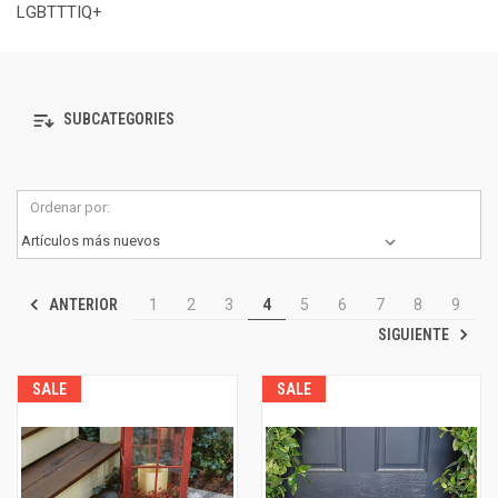
LGBTTTIQ+
SUBCATEGORIES
Ordenar por:
ANTERIOR
1
2
3
4
5
6
7
8
9
SIGUIENTE
SALE
SALE