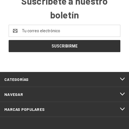
Suscríbete a nuestro
boletín
Dirección
de
correo
electrónico
CATEGORÍAS
NAVEGAR
MARCAS POPULARES