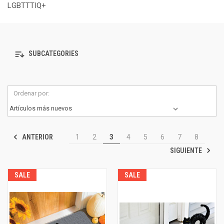
LGBTTTIQ+
SUBCATEGORIES
Ordenar por:
ANTERIOR
1
2
3
4
5
6
7
8
SIGUIENTE
SALE
SALE