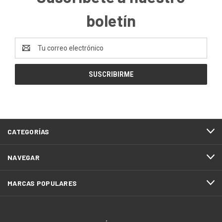
boletín
Dirección
de
correo
electrónico
CATEGORÍAS
NAVEGAR
MARCAS POPULARES